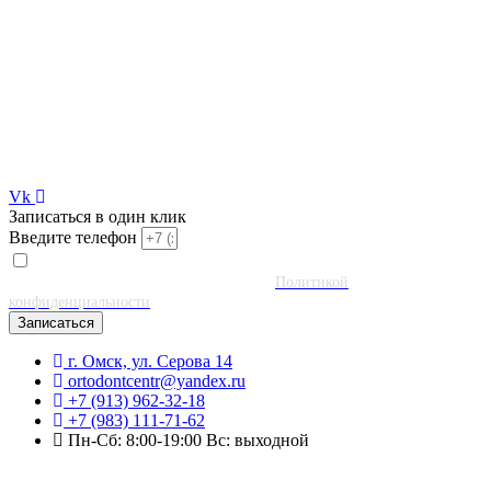
Vk
Записаться в один клик
Введите телефон
Заполняя форму, я принимаю условия обработки моих
персональных данных в соответствии с
Политикой
конфиденциальности
Записаться
г. Омск, ул. Серова 14
ortodontcentr@yandex.ru
+7 (913) 962-32-18
+7 (983) 111-71-62
Пн-Сб: 8:00-19:00 Вс: выходной